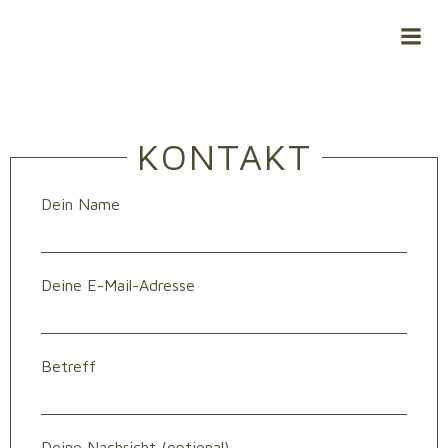
Zum
Inhalt
springen
KONTAKT
Dein Name
Deine E-Mail-Adresse
Betreff
Deine Nachricht (optional)